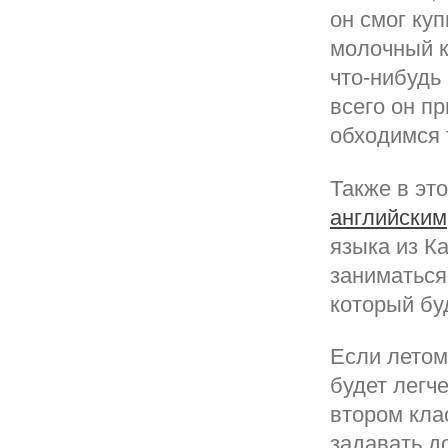
он смог ку
молочный к
что-нибудь
всего он п
обходимся 
Также в эт
английским
языка из К
заниматься
который буд
Если летом
будет легч
втором кла
задавать д