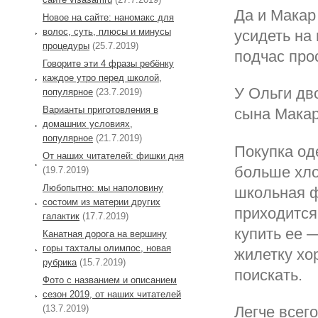
Да и Макар
Новое на сайте: наномакс для
волос, суть, плюсы и минусы
усидеть на
процедуры
(25.7.2019)
подчас про
Говорите эти 4 фразы ребёнку
каждое утро перед школой,
У Ольги дв
популярное
(23.7.2019)
Варианты приготовления в
сына Макар
домашних условиях,
популярное
(21.7.2019)
Покупка од
От наших читателей: фишки дня
больше хло
(19.7.2019)
Любопытно: мы наполовину
школьная ф
состоим из материи других
приходится
галактик
(17.7.2019)
купить ее 
Канатная дорога на вершину
горы тахталы олимпос, новая
жилетку хо
рубрика
(15.7.2019)
поискать.
Фото с названием и описанием
сезон 2019, от наших читателей
(13.7.2019)
Легче всег