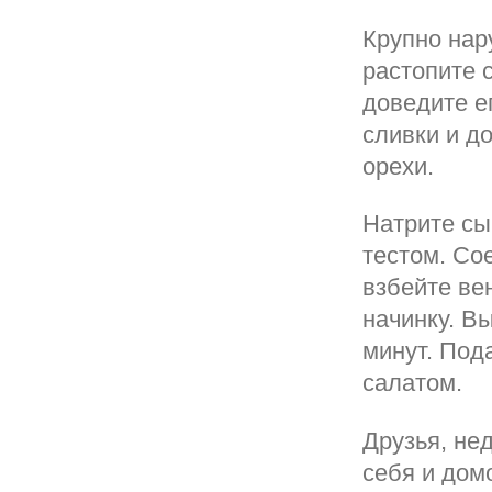
Крупно нар
растопите 
доведите е
сливки и д
орехи.
Натрите сы
тестом. Сое
взбейте ве
начинку. Вы
минут. Под
салатом.
Друзья, нед
себя и дом