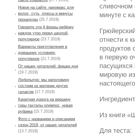
сливочном 
Новое на сайте: наномакс для
волос, суть, плюсы и минусы
минуте с к
процедуры
(25.7.2019)
Говорите эти 4 фразы ребёнку
Грюйерский
каждое утро перед школой,
отнести к 
популярное
(23.7.2019)
Варианты приготовления в
продуктов 
домашних условиях,
в первую о
популярное
(21.7.2019)
пасущихся 
От наших читателей: фишки дня
(19.7.2019)
мировую из
Любопытно: мы наполовину
настоящего
состоим из материи других
галактик
(17.7.2019)
Ингредиент
Канатная дорога на вершину
горы тахталы олимпос, новая
рубрика
(15.7.2019)
Из книги «
Фото с названием и описанием
сезон 2019, от наших читателей
Для теста:
(13.7.2019)