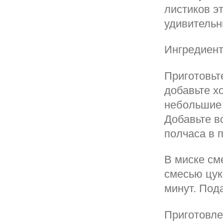
листиков э
удивительн
Ингредиент
Приготовьт
добавьте х
небольшие 
Добавьте во
полчаса в 
В миске см
смесью цук
минут. Под
Приготовле