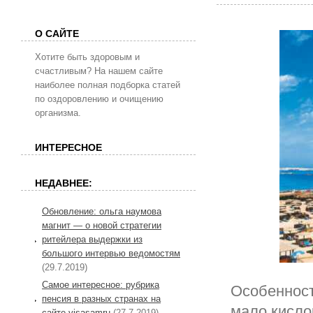
О САЙТЕ
Хотите быть здоровым и
счастливым? На нашем сайте
наиболее полная подборка статей
по оздоровлению и очищению
организма.
ИНТЕРЕСНОЕ
НЕДАВНЕЕ:
Обновление: ольга наумова
магнит — о новой стратегии
ритейлера выдержки из
большого интервью ведомостям
(29.7.2019)
Самое интересное: рубрика
Особенност
пенсия в разных странах на
мало кисло
сайте visasamru
(27.7.2019)