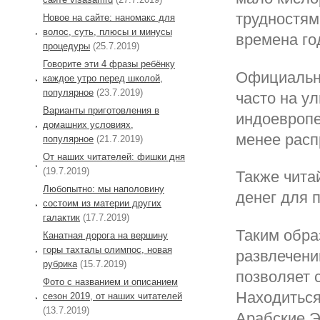
трудностям
Новое на сайте: наномакс для
волос, суть, плюсы и минусы
времена го
процедуры
(25.7.2019)
Говорите эти 4 фразы ребёнку
Официальны
каждое утро перед школой,
популярное
(23.7.2019)
часто на у
Варианты приготовления в
индоевропе
домашних условиях,
менее расп
популярное
(21.7.2019)
От наших читателей: фишки дня
(19.7.2019)
Также чита
Любопытно: мы наполовину
денег для 
состоим из материи других
галактик
(17.7.2019)
Таким обра
Канатная дорога на вершину
горы тахталы олимпос, новая
развлечени
рубрика
(15.7.2019)
позволяет 
Фото с названием и описанием
Находиться
сезон 2019, от наших читателей
(13.7.2019)
Арабские Э