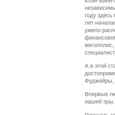
Клан Бани-
независимы
году здесь
лет начала
умело расп
финансовом
мегаполис,
специалист
А в этой с
достоприме
Фуджейры,
Впервые лю
нашей эры.