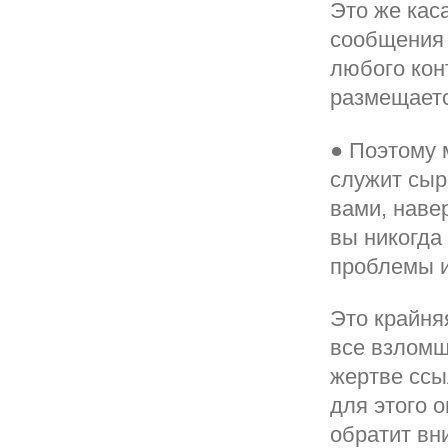
Это же кас
сообщения 
любого конт
размещаетс
● Поэтому м
служит сыр
вами, наве
вы никогда
проблемы и
Это крайняя
все взломщ
жертве ссыл
для этого 
обратит вни