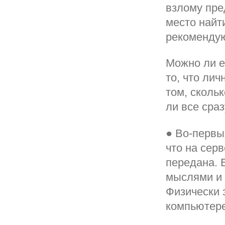
взлому пре
место найт
рекомендую
Можно ли е
то, что лич
том, скольк
ли все сра
● Во-первы
что на сер
передана. 
мыслями и 
Физически 
компьютере