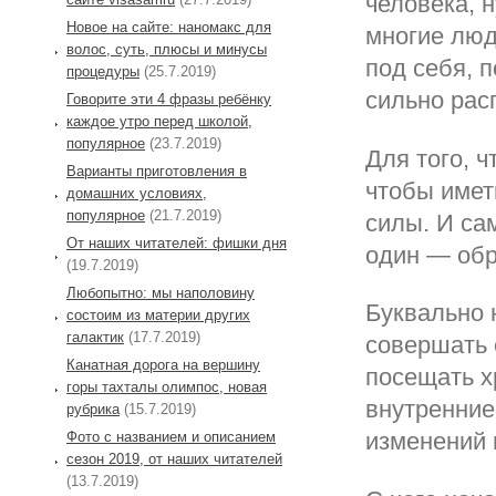
человека, 
Новое на сайте: наномакс для
многие люд
волос, суть, плюсы и минусы
под себя, 
процедуры
(25.7.2019)
сильно расп
Говорите эти 4 фразы ребёнку
каждое утро перед школой,
популярное
(23.7.2019)
Для того, 
Варианты приготовления в
чтобы имет
домашних условиях,
популярное
(21.7.2019)
силы. И са
От наших читателей: фишки дня
один — обр
(19.7.2019)
Любопытно: мы наполовину
Буквально 
состоим из материи других
галактик
(17.7.2019)
совершать 
Канатная дорога на вершину
посещать х
горы тахталы олимпос, новая
внутренние
рубрика
(15.7.2019)
изменений 
Фото с названием и описанием
сезон 2019, от наших читателей
(13.7.2019)