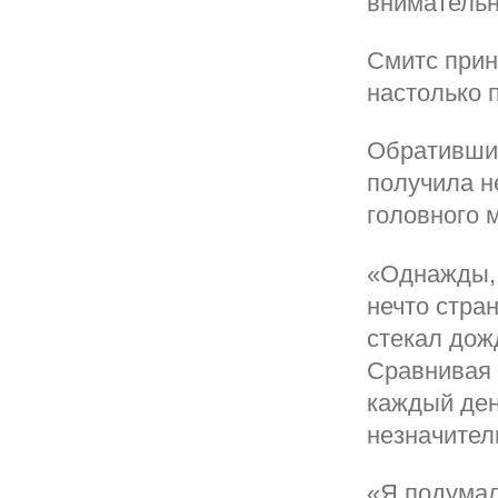
внимательн
Смитс прин
настолько 
Обратившис
получила н
головного 
«Однажды, 
нечто стра
стекал дожд
Сравнивая 
каждый ден
незначител
«Я подумал