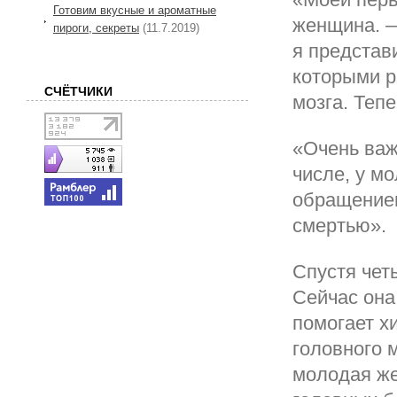
Готовим вкусные и ароматные
женщина. —
пироги, секреты
(11.7.2019)
я представи
которыми р
СЧЁТЧИКИ
мозга. Тепе
«Очень важ
числе, у м
обращением
смертью».
Спустя чет
Сейчас она
помогает х
головного м
молодая же