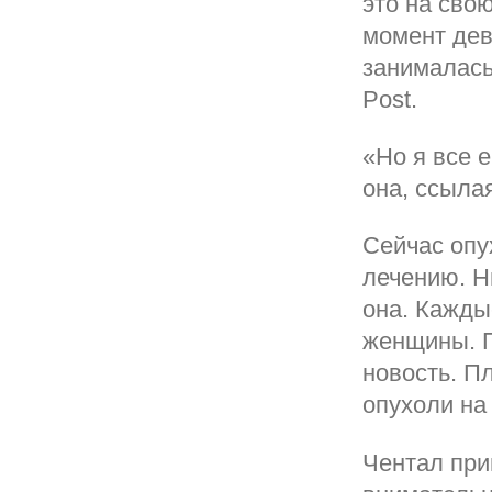
это на свою
момент дев
занималась
Post.
«Но я все 
она, ссыла
Сейчас опу
лечению. Н
она. Кажды
женщины. П
новость. П
опухоли на
Чентал при