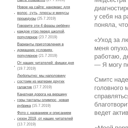
диагностир
Новое на сайте: наномакс для
волос, суть, плюсы и минусы
у себя на 
процедуры
(25.7.2019)
поняла, чт
Говорите эти 4 фразы ребёнку
каждое утро перед школой,
популярное
(23.7.2019)
«Уход за л
Варианты приготовления в
меня опухол
домашних условиях,
работаю, д
популярное
(21.7.2019)
От наших читателей: фишки дня
— Я могу п
(19.7.2019)
Любопытно: мы наполовину
Смитс наде
состоим из материи других
головного 
галактик
(17.7.2019)
Канатная дорога на вершину
справлятьс
горы тахталы олимпос, новая
благотвори
рубрика
(15.7.2019)
ведет акти
Фото с названием и описанием
сезон 2019, от наших читателей
(13.7.2019)
«Моей перв