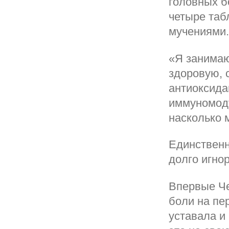
головных б
четыре таб
мучениями.
«Я занимаю
здоровую, 
антиоксида
иммуномоду
насколько 
Единственн
долго игно
Впервые Че
боли на пе
уставала и