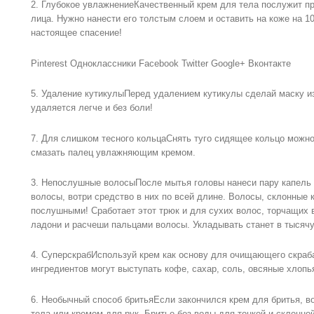
2. Глубокое увлажнениеКачественный крем для тела послужит 
лица. Нужно нанести его толстым слоем и оставить на коже на 10
настоящее спасение!
Pinterest Одноклассники Facebook Twitter Google+ Вконтакте
5. Удаление кутикулыПеред удалением кутикулы сделай маску из
удаляется легче и без боли!
7. Для слишком тесного кольцаСнять туго сидящее кольцо можн
смазать палец увлажняющим кремом.
3. Непослушные волосыПосле мытья головы нанеси пару капель
волосы, вотри средство в них по всей длине. Волосы, склонные 
послушными! Сработает этот трюк и для сухих волос, торчащих 
ладони и расчеши пальцами волосы. Укладывать станет в тысячу
4. СуперскрабИспользуй крем как основу для очищающего скраб
ингредиентов могут выступать кофе, сахар, соль, овсяные хлоп
6. Необычный способ бритьяЕсли закончился крем для бритья, 
тела или кремом для рук. Бритье без воды для тонкой и склонно