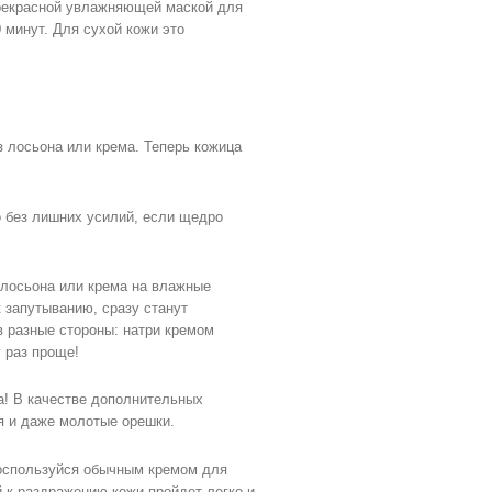
прекрасной увлажняющей маской для
 минут. Для сухой кожи это
 лосьона или крема. Теперь кожица
о без лишних усилий, если щедро
 лосьона или крема на влажные
к запутыванию, сразу станут
в разные стороны: натри кремом
 раз проще!
а! В качестве дополнительных
ья и даже молотые орешки.
воспользуйся обычным кремом для
й к раздражению кожи пройдет легко и