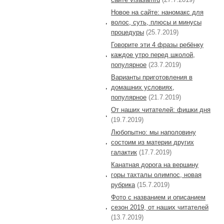
Новое на сайте: наномакс для
волос, суть, плюсы и минусы
процедуры
(25.7.2019)
Говорите эти 4 фразы ребёнку
каждое утро перед школой,
популярное
(23.7.2019)
Варианты приготовления в
домашних условиях,
популярное
(21.7.2019)
От наших читателей: фишки дня
(19.7.2019)
Любопытно: мы наполовину
состоим из материи других
галактик
(17.7.2019)
Канатная дорога на вершину
горы тахталы олимпос, новая
рубрика
(15.7.2019)
Фото с названием и описанием
сезон 2019, от наших читателей
(13.7.2019)