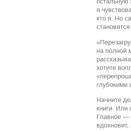
остальную 
я чувствов
кто я. Но 
становятся
«Перезагру
на полной 
рассказыва
хотите вопл
«перепроши
глубокими 
Начните де
книги. Или 
Главное — 
вдохновит, 