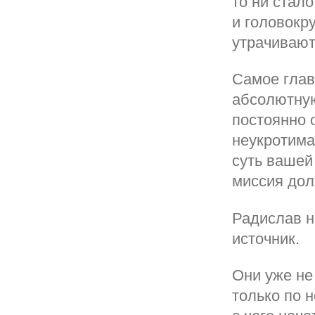
то ни стал
и головокр
утрачивают 
Самое главн
абсолютную
постоянно 
неукротима
суть вашей
миссия дол
Радислав н
источник.
Они уже не
только по н