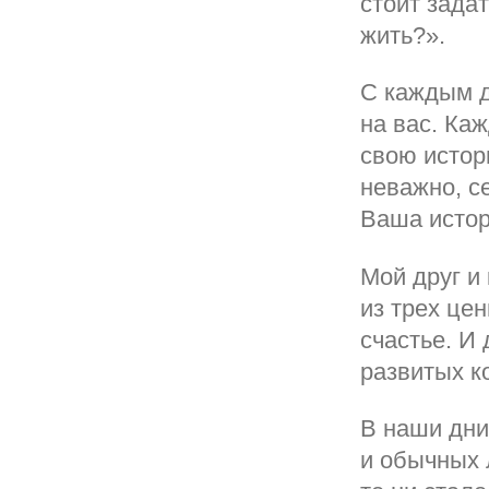
стоит задат
жить?».
С каждым д
на вас. Ка
свою истор
неважно, с
Ваша истор
Мой друг и 
из трех це
счастье. И 
развитых к
В наши дни
и обычных 