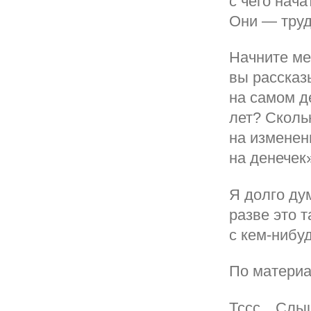
с чего нача
Они — труд
Начните ме
вы рассказ
на самом д
лет? Сколь
на изменен
на денечек
Я долго ду
разве это 
с кем-нибуд
По материа
Тссс…Слыши