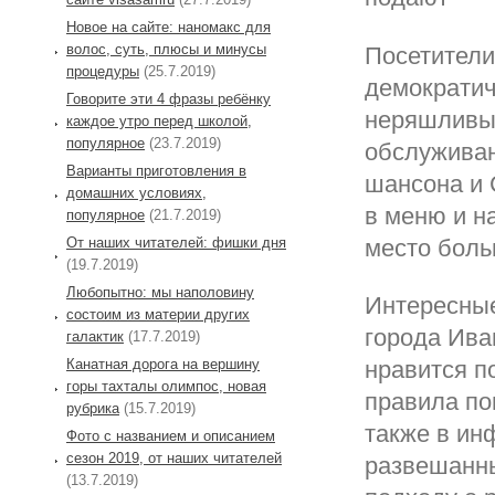
Новое на сайте: наномакс для
волос, суть, плюсы и минусы
Посетители
процедуры
(25.7.2019)
демократич
Говорите эти 4 фразы ребёнку
неряшливый
каждое утро перед школой,
популярное
(23.7.2019)
обслуживан
Варианты приготовления в
шансона и 
домашних условиях,
в меню и на
популярное
(21.7.2019)
От наших читателей: фишки дня
место боль
(19.7.2019)
Любопытно: мы наполовину
Интересные
состоим из материи других
города Ива
галактик
(17.7.2019)
Канатная дорога на вершину
нравится п
горы тахталы олимпос, новая
правила по
рубрика
(15.7.2019)
также в ин
Фото с названием и описанием
сезон 2019, от наших читателей
развешанны
(13.7.2019)