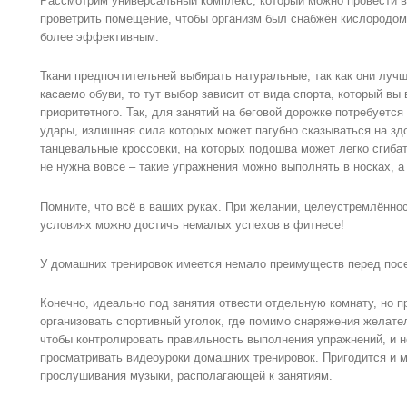
Рассмотрим универсальный комплекс, который можно провести в
проветрить помещение, чтобы организм был снабжён кислородом 
более эффективным.
Ткани предпочтительней выбирать натуральные, так как они луч
касаемо обуви, то тут выбор зависит от вида спорта, который вы
приоритетного. Так, для занятий на беговой дорожке потребуетс
удары, излишняя сила которых может пагубно сказываться на зд
танцевальные кроссовки, на которых подошва может легко сгибат
не нужна вовсе – такие упражнения можно выполнять в носках, а
Помните, что всё в ваших руках. При желании, целеустремлённо
условиях можно достичь немалых успехов в фитнесе!
У домашних тренировок имеется немало преимуществ перед пос
Конечно, идеально под занятия отвести отдельную комнату, но п
организовать спортивный уголок, где помимо снаряжения желате
чтобы контролировать правильность выполнения упражнений, и н
просматривать видеоуроки домашних тренировок. Пригодится и 
прослушивания музыки, располагающей к занятиям.