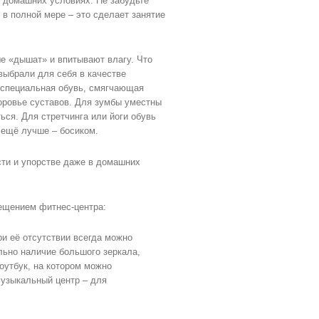
 домашних условиях. Не забудьте
в полной мере – это сделает занятие
ше «дышат» и впитывают влагу. Что
 выбрали для себя в качестве
я специальная обувь, смягчающая
оровье суставов. Для зумбы уместны
ься. Для стретчинга или йоги обувь
 ещё лучше – босиком.
сти и упорстве даже в домашних
ещением фитнес-центра:
ри её отсутствии всегда можно
льно наличие большого зеркала,
оутбук, на котором можно
музыкальный центр – для