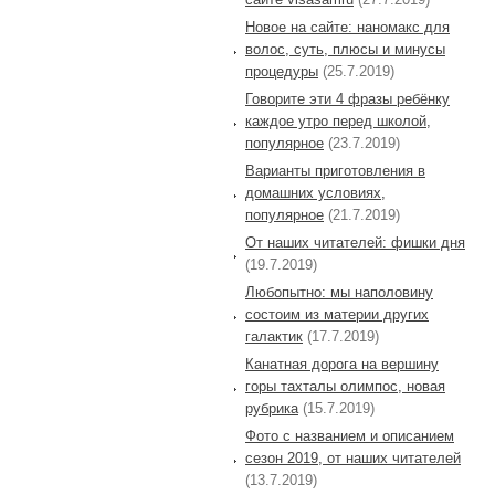
Новое на сайте: наномакс для
волос, суть, плюсы и минусы
процедуры
(25.7.2019)
Говорите эти 4 фразы ребёнку
каждое утро перед школой,
популярное
(23.7.2019)
Варианты приготовления в
домашних условиях,
популярное
(21.7.2019)
От наших читателей: фишки дня
(19.7.2019)
Любопытно: мы наполовину
состоим из материи других
галактик
(17.7.2019)
Канатная дорога на вершину
горы тахталы олимпос, новая
рубрика
(15.7.2019)
Фото с названием и описанием
сезон 2019, от наших читателей
(13.7.2019)