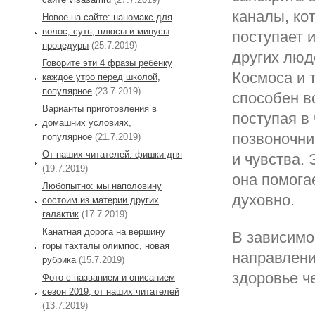
каналы, ко
Новое на сайте: наномакс для
волос, суть, плюсы и минусы
поступает 
процедуры
(25.7.2019)
других люд
Говорите эти 4 фразы ребёнку
Космоса и 
каждое утро перед школой,
популярное
(23.7.2019)
способен в
Варианты приготовления в
поступая в
домашних условиях,
позвоночни
популярное
(21.7.2019)
От наших читателей: фишки дня
и чувства.
(19.7.2019)
она помогае
Любопытно: мы наполовину
духовно.
состоим из материи других
галактик
(17.7.2019)
Канатная дорога на вершину
В зависимо
горы тахталы олимпос, новая
направлени
рубрика
(15.7.2019)
здоровье ч
Фото с названием и описанием
сезон 2019, от наших читателей
(13.7.2019)