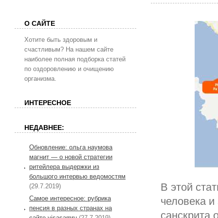
О САЙТЕ
Хотите быть здоровым и
счастливым? На нашем сайте
наиболее полная подборка статей
по оздоровлению и очищению
организма.
ИНТЕРЕСНОЕ
НЕДАВНЕЕ:
Обновление: ольга наумова
магнит — о новой стратегии
ритейлера выдержки из
большого интервью ведомостям
В этой ста
(29.7.2019)
Самое интересное: рубрика
человека и 
пенсия в разных странах на
санскрита 
сайте visasamru
(27.7.2019)