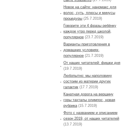
Новое на сайте: наномакс для
волос, суть, плюсы и минусы
процедуры
(25.7.2019)
Говорите эти 4 фразы ребёнку
каждое утро перед школой,
популярное
(23.7.2019)
Варианты приготовления в
домашних условиях,
популярное
(21.7.2019)
От наших читателей: фишки дня
(19.7.2019)
Любопытно: мы наполовину
состоим из материи других
галактик
(17.7.2019)
Канатная дорога на вершину
горы тахталы олимпос, новая
рубрика
(15.7.2019)
Фото с названием и описанием
сезон 2019, от наших читателей
(13.7.2019)