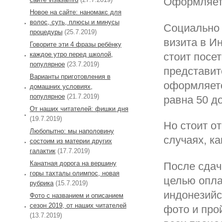
Оформляетс
Новое на сайте: наномакс для
волос, суть, плюсы и минусы
Социально 
процедуры
(25.7.2019)
визита в И
Говорите эти 4 фразы ребёнку
каждое утро перед школой,
стоит посе
популярное
(23.7.2019)
представит
Варианты приготовления в
оформляетс
домашних условиях,
популярное
(21.7.2019)
равна 50 
От наших читателей: фишки дня
(19.7.2019)
Но стоит от
Любопытно: мы наполовину
случаях, ка
состоим из материи других
галактик
(17.7.2019)
Канатная дорога на вершину
После сдач
горы тахталы олимпос, новая
целью опла
рубрика
(15.7.2019)
индонезийс
Фото с названием и описанием
сезон 2019, от наших читателей
фото и про
(13.7.2019)