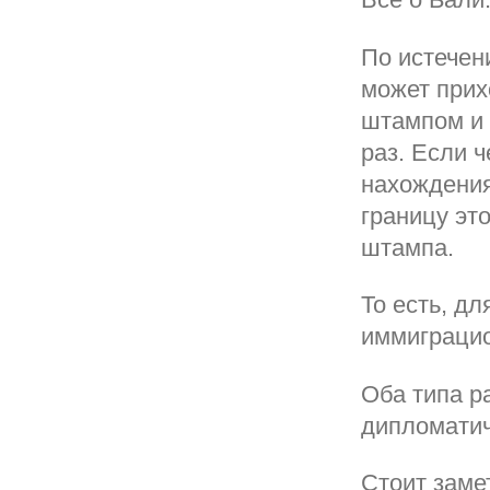
По истечен
может прих
штампом и 
раз. Если 
нахождения
границу эт
штампа.
То есть, д
иммиграцио
Оба типа р
дипломатич
Стоит заме