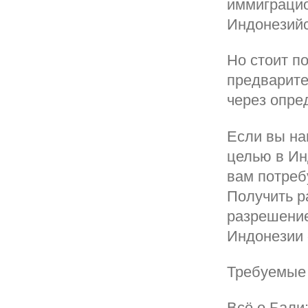
иммиграцио
Индонезийс
Но стоит п
предварите
через опре
Если вы на
целью в Ин
вам потреб
Получить р
разрешение
Индонезии «
Требуемые 
Всё о Бали