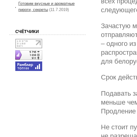
всех проце
Готовим вкусные и ароматные
следующего
пироги, секреты
(11.7.2019)
Зачастую м
СЧЁТЧИКИ
отправляют
– одного и
распростра
для белору
Срок дейст
Подавать з
меньше чем
Продление 
Не стоит п
не разреша