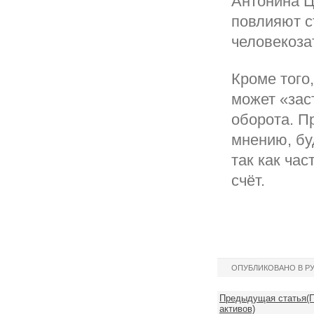
Антонина Ц
повлияют с
человекоза
Кроме того
может «зас
оборота. П
мнению, бу
так как ча
счёт.
ОПУБЛИКОВАНО В Р
Предыдущая статья(П
активов)