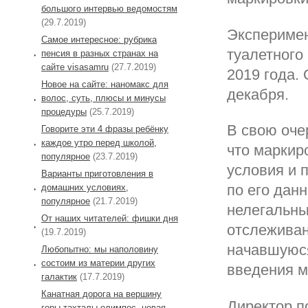
большого интервью ведомостям
(29.7.2019)
Эксперимен
Самое интересное: рубрика
туалетного 
пенсия в разных странах на
сайте visasamru
(27.7.2019)
2019 года. 
Новое на сайте: наномакс для
декабря.
волос, суть, плюсы и минусы
процедуры
(25.7.2019)
В свою оче
Говорите эти 4 фразы ребёнку
каждое утро перед школой,
что маркир
популярное
(23.7.2019)
условия и 
Варианты приготовления в
по его дан
домашних условиях,
популярное
(21.7.2019)
нелегальны
От наших читателей: фишки дня
отслеживан
(19.7.2019)
начавшуюся 
Любопытно: мы наполовину
состоим из материи других
введения м
галактик
(17.7.2019)
Канатная дорога на вершину
Директор п
горы тахталы олимпос, новая