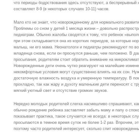
что периоды бодрствования здесь отсутствуют, а беспрерывный н
составляет 8-9 (в некоторых случаях 10-11) часов.
Мало кто не знает, что новорожденному для нормального развит
Проблемы со сном у детей 1 месяца жизни – довольно распростр
педиатрам. Обычно жалобы сводятся к тому, что ребенок «выпол
при этом складывается она из коротких периодов, за которые но
малыш, ни его мама. Неонатологи и педиатры рекомендуют по в
младенца снова, если он проснулся раньше, чем положено. В да
просыпания, родителям стоит обратить внимание на микроклимат 
Новорожденные дети очень чутко реагируют на малейшие измене
некомфортные условия могут существенно влиять на их сон. Нуж
достаточную влажность воздуха и умеренную температуру. В по
прохладно, так как жару и духоту маленькие дети переносят с т
мягкий уютный свет и отсутствие громких звуков.
Нередко молодых родителей слегка насмешливо спрашивают, как
обычно рождение ребенка заставляет забыть маму и папу о споко
показывает практика, такое случается не всегда: в некоторых сл
просыпаются в темное время суток не более 1-2 раз. Впрочем, э
поэтому часто родителей интересует, сколько спит новорожденн