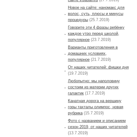
Новое на сайте: наномакс для
волос, суть, плюсы и минусы
процедуры
(25.7.2019)
Говорите эти 4 фразы ребёнку
каждое утро перед школой,
популярное
(23.7.2019)
Варианты приготовления в
домашних условиях,
популярное
(21.7.2019)
От наших читателей: фишки дня
(19.7.2019)
Любопытно: мы наполовину
состоим из материи других
галактик
(17.7.2019)
Канатная дорога на вершину
горы тахталы олимпос, новая
рубрика
(15.7.2019)
Фото с названием и описанием
сезон 2019, от наших читателей
(13.7.2019)