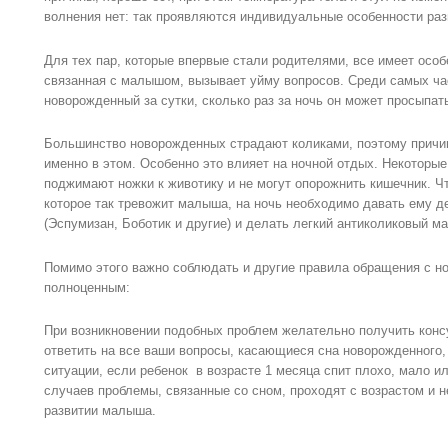
волнения нет: так проявляются индивидуальные особенности ра
Для тех пар, которые впервые стали родителями, все имеет осо
связанная с малышом, вызывает уйму вопросов. Среди самых ча
новорожденный за сутки, сколько раз за ночь он может просыпать
Большинство новорожденных страдают коликами, поэтому причин
именно в этом. Особенно это влияет на ночной отдых. Некоторые 
поджимают ножки к животику и не могут опорожнить кишечник. Чт
которое так тревожит малыша, на ночь необходимо давать ему д
(Эспумизан, Боботик и другие) и делать легкий антиколиковый м
Помимо этого важно соблюдать и другие правила обращения с н
полноценным:
При возникновении подобных проблем желательно получить конс
ответить на все ваши вопросы, касающиеся сна новорожденного,
ситуации, если ребенок в возрасте 1 месяца спит плохо, мало 
случаев проблемы, связанные со сном, проходят с возрастом и 
развитии малыша.