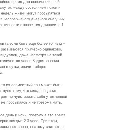
койное время для новоиспеченной
межуток между состоянием покоя и
х недель жизни могут просыпаться
я беспрерывного дневного сна у них
 активности становятся длиннее: в 1
ов (а если быть еще более точным –
и развиваются примерно одинаково,
ивидуален, даже несмотря на такой
 количество часов бодрствования
ов в сутки, значит, общее
м.
, то их совместный сон может быть
ствуют тому, что младенец спит
тром не чувствовать себя утомленной
не просыпаясь и не тревожа мать.
кое день и ночь, поэтому в это время
ерно каждые 2-3 часа. При этом,
засыпает снова, поэтому считается,