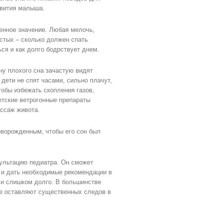
звития малыша.
бенное значение. Любая мелочь,
стых – сколько должен спать
ся и как долго бодрствует днем.
у плохого сна зачастую видят
дети не спят часами, сильно плачут,
обы избежать скопления газов,
етские ветрогонные препараты
ассаж живота.
оворожденным, чтобы его сон был
ультацию педиатра. Он сможет
 и дать необходимые рекомендации в
или слишком долго. В большинстве
не оставляют существенных следов в