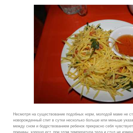
Несмотря на существование подобных норм, молодой маме не ст
новорожденный спит в сутки несколько больше или меньше указа
между сном и бодрствованием ребенок прекрасно себя чувствует
причины, хорошо ест, при этом температура тела и стул не измен