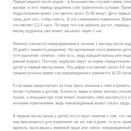
Первая неделя после родов – в большинстве случаев самое спо
матери: в этот период грудничок спит практически сутками. Про
бодрствования может составлять всего 15-40 минут. Дети первы
лишь для того, чтобы поесть. И это совершенно нормально. Врем
составляет 2-2,5 часа. По мере того как ребенок растет, периоды
месяц грудничок уже может засыпать через 1 час.
Ребенок считается новорожденным в течение 1 месяца после род
28 дней с момента рождения). На протяжении этого времени дет
хотя различия, конечно, тоже есть, ведь каждый малыш уже инд
ранний возраст. Поэтому педиатры берут за норму определенное
детей в первый месяц жизни. Эта цифра составляет около 4-8 час
среднесуточное время сна новорожденного равняется 16-20 часа
Если мама предпочитает на ночь брать малыша к себе в кровать
более глубоким и долгим. Близость мамы и запах молока способ
лучше, а женщина при этом может позволить себе выспаться и у
ночными кормлениями, ведь новорожденный может сосать грудь, 
В первый месяц жизни у детей отсутствует понятие о том, что та
они просыпаются для кормления так же, как и днем, то есть прим
вдоволь насосавшись маминой груди или смеси, новорожденный 