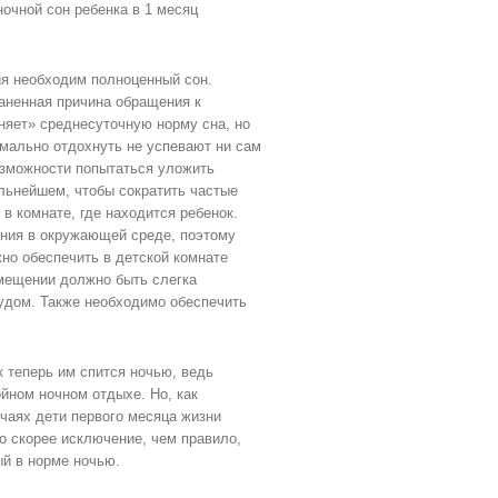
очной сон ребенка в 1 месяц
ия необходим полноценный сон.
аненная причина обращения к
няет» среднесуточную норму сна, но
рмально отдохнуть не успевают ни сам
озможности попытаться уложить
льнейшем, чтобы сократить частые
в комнате, где находится ребенок.
ния в окружающей среде, поэтому
но обеспечить в детской комнате
мещении должно быть слегка
рудом. Также необходимо обеспечить
 теперь им спится ночью, ведь
йном ночном отдыхе. Но, как
учаях дети первого месяца жизни
то скорее исключение, чем правило,
ый в норме ночью.