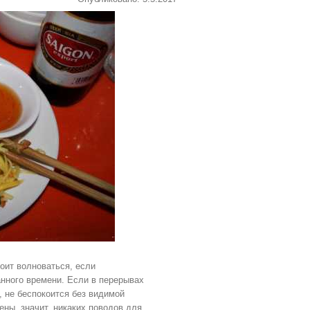
оит волноваться, если
нного времени. Если в перерывах
, не беспокоится без видимой
ены, значит, никаких поводов для