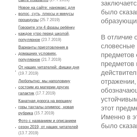
заключаетс
Новое на сайте: наномакс для
было сказа
волос, суть, плюсы и минусы
образующих
процедуры
(25.7.2019)
Говорите эти 4 фразы ребёнку
каждое утро перед школой,
В отличие 
популярное
(23.7.2019)
словесные 
Варианты приготовления в
домашних условиях,
предметов 
популярное
(21.7.2019)
предметов 
От наших читателей: фишки дня
действитель
(19.7.2019)
отражении,
Любопытно: мы наполовину
состоим из материи других
обозначающ
галактик
(17.7.2019)
устойчивым
Канатная дорога на вершину
этот предм
горы тахталы олимпос, новая
рубрика
(15.7.2019)
Именно в э
Фото с названием и описанием
было сказа
сезон 2019, от наших читателей
(13.7.2019)