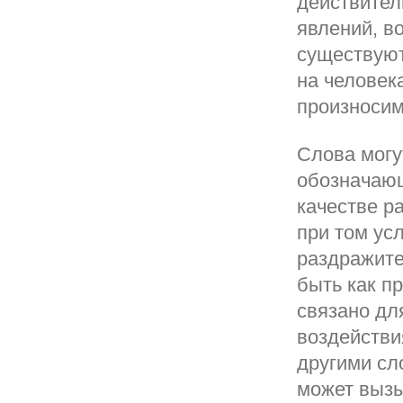
действител
явлений, в
существуют
на человек
произносим
Слова могу
обозначающ
качестве р
при том ус
раздражите
быть как п
связано дл
воздействи
другими сл
может вызы