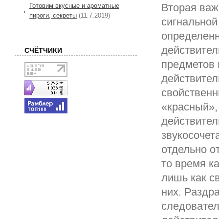
Вторая важ
Готовим вкусные и ароматные
пироги, секреты
(11.7.2019)
сигнальной
определенн
действител
СЧЁТЧИКИ
предметов 
действител
свойственн
«красный»,
действител
звукосочет
отдельно о
то время к
лишь как с
них. Раздр
следовател