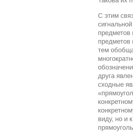
Такова их 
С этим свя
сигнальной
предметов 
предметов 
тем обобща
многократн
обозначени
друга явле
сходные яв
«прямоугол
конкретном
конкретном
виду, но и 
прямоуголь