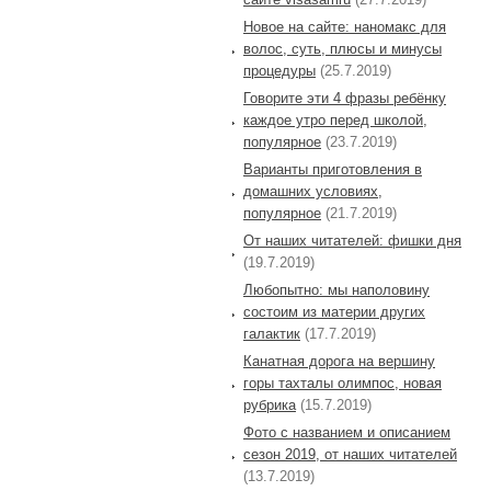
Новое на сайте: наномакс для
волос, суть, плюсы и минусы
процедуры
(25.7.2019)
Говорите эти 4 фразы ребёнку
каждое утро перед школой,
популярное
(23.7.2019)
Варианты приготовления в
домашних условиях,
популярное
(21.7.2019)
От наших читателей: фишки дня
(19.7.2019)
Любопытно: мы наполовину
состоим из материи других
галактик
(17.7.2019)
Канатная дорога на вершину
горы тахталы олимпос, новая
рубрика
(15.7.2019)
Фото с названием и описанием
сезон 2019, от наших читателей
(13.7.2019)