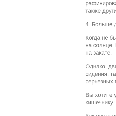
рафинирова
также друг
4. Больше 
Когда не б
на солнце.
на закате.
Однако, дв
сидения, т
серьезных 
Вы хотите 
кишечнику:
Как часто 