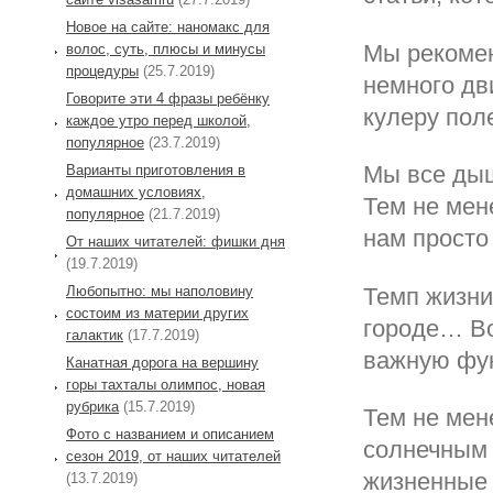
Новое на сайте: наномакс для
Мы рекомен
волос, суть, плюсы и минусы
процедуры
(25.7.2019)
немного дв
Говорите эти 4 фразы ребёнку
кулеру пол
каждое утро перед школой,
популярное
(23.7.2019)
Мы все дыш
Варианты приготовления в
домашних условиях,
Тем не мен
популярное
(21.7.2019)
нам просто
От наших читателей: фишки дня
(19.7.2019)
Темп жизни
Любопытно: мы наполовину
состоим из материи других
городе… Во
галактик
(17.7.2019)
важную фу
Канатная дорога на вершину
горы тахталы олимпос, новая
рубрика
(15.7.2019)
Тем не мен
Фото с названием и описанием
солнечным
сезон 2019, от наших читателей
жизненные
(13.7.2019)