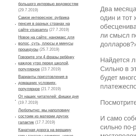
большого интервью ведомостям
Два месяца
(29.7.2019)
один и тот 
Самое интересное: рубрика
пенсия в разных странах на
обесценива
сайте visasamru
(27.7.2019)
ли смысл п
Новое на сайте: наномакс для
долларов?»
волос, суть, плюсы и минусы
процедуры
(25.7.2019)
Говорите эти 4 фразы ребёнку
Найдется л
каждое утро перед школой,
Сильно в э
популярное
(23.7.2019)
будет мног
Варианты приготовления в
домашних условиях,
платежеспо
популярное
(21.7.2019)
От наших читателей: фишки дня
Посмотрите
(19.7.2019)
Любопытно: мы наполовину
состоим из материи других
И само соб
галактик
(17.7.2019)
сильно по-р
Канатная дорога на вершину
местополо
горы тахталы олимпос, новая