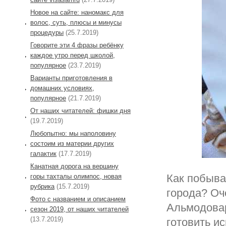
Новое на сайте: наномакс для
волос, суть, плюсы и минусы
процедуры
(25.7.2019)
Говорите эти 4 фразы ребёнку
каждое утро перед школой,
популярное
(23.7.2019)
Варианты приготовления в
домашних условиях,
популярное
(21.7.2019)
От наших читателей: фишки дня
(19.7.2019)
Любопытно: мы наполовину
состоим из материи других
галактик
(17.7.2019)
Канатная дорога на вершину
Как побыва
горы тахталы олимпос, новая
рубрика
(15.7.2019)
города? Оч
Фото с названием и описанием
Альмодовар
сезон 2019, от наших читателей
(13.7.2019)
готовить и