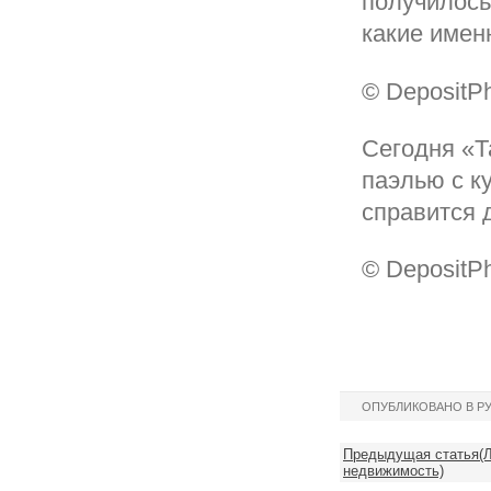
получилось
какие имен
© DepositP
Сегодня «Т
паэлью с к
справится 
© DepositP
ОПУБЛИКОВАНО В Р
Предыдущая статья(Л
недвижимость)