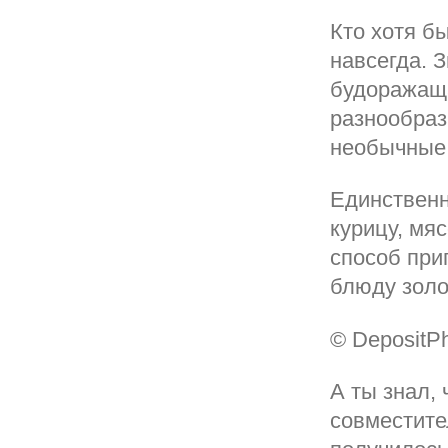
Кто хотя б
навсегда. 
будоражаща
разнообраз
необычные,
Единственн
курицу, мя
способ при
блюду золо
© DepositP
А ты знал,
совместите