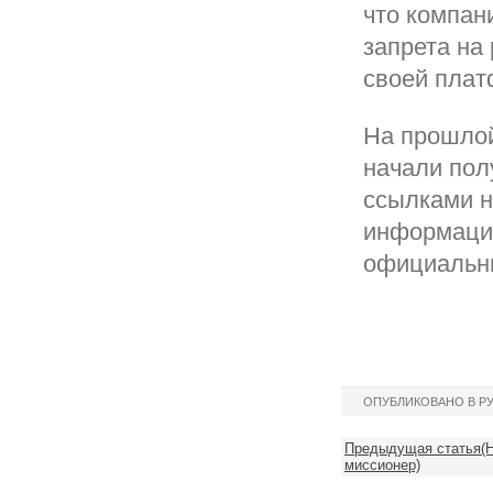
что компан
запрета на
своей плат
На прошлой
начали пол
ссылками н
информацие
официальн
ОПУБЛИКОВАНО В Р
Предыдущая статья(Н
миссионер)