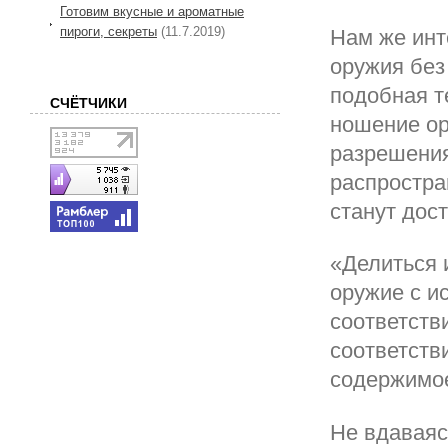
Готовим вкусные и ароматные
пироги, секреты
(11.7.2019)
Нам же инт
оружия без
подобная т
СЧЁТЧИКИ
ношение ор
разрешения
распростра
станут дос
«Делиться 
оружие с и
соответств
соответств
содержимое
Не вдаваяс