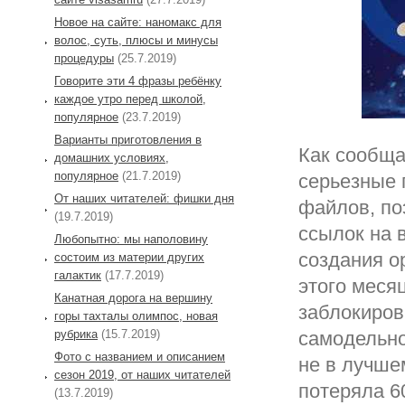
Новое на сайте: наномакс для
волос, суть, плюсы и минусы
процедуры
(25.7.2019)
Говорите эти 4 фразы ребёнку
каждое утро перед школой,
популярное
(23.7.2019)
Варианты приготовления в
Как сообща
домашних условиях,
популярное
(21.7.2019)
серьезные 
От наших читателей: фишки дня
файлов, по
(19.7.2019)
ссылок на 
Любопытно: мы наполовину
создания о
состоим из материи других
галактик
(17.7.2019)
этого меся
Канатная дорога на вершину
заблокиров
горы тахталы олимпос, новая
рубрика
(15.7.2019)
самодельно
Фото с названием и описанием
не в лучше
сезон 2019, от наших читателей
потеряла 6
(13.7.2019)