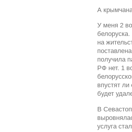
А крымчана
У меня 2 в
белоруска.
на жительс
поставлена
получила п
РФ нет. 1 
белорусско
впустят ли 
будет удал
В Севастоп
выровнялас
услуга стал