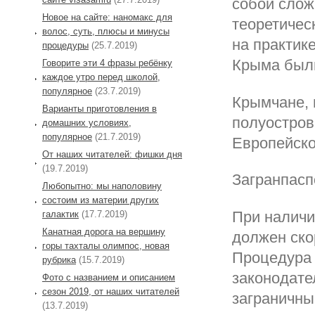
собой слож
Новое на сайте: наномакс для
теоретичес
волос, суть, плюсы и минусы
на практик
процедуры
(25.7.2019)
Крыма были
Говорите эти 4 фразы ребёнку
каждое утро перед школой,
популярное
(23.7.2019)
Крымчане, 
Варианты приготовления в
полуостров
домашних условиях,
популярное
(21.7.2019)
Европейско
От наших читателей: фишки дня
(19.7.2019)
Загранпасп
Любопытно: мы наполовину
состоим из материи других
При наличи
галактик
(17.7.2019)
Канатная дорога на вершину
должен ско
горы тахталы олимпос, новая
Процедура 
рубрика
(15.7.2019)
законодате
Фото с названием и описанием
сезон 2019, от наших читателей
заграничны
(13.7.2019)