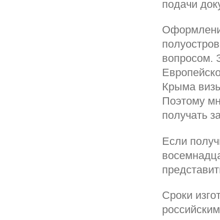
подачи док
Оформление
полуостров
вопросом. 
Европейско
Крыма визы
Поэтому мн
получать з
Если получ
восемнадца
представит
Сроки изго
российским