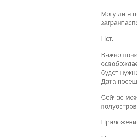
Могу ли я 
загранпасп
Нет.
Важно пони
освобождае
будет нужн
Дата посещ
Сейчас мож
полуостров
Приложение