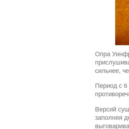
Опра Уинфр
прислушива
сильнее, ч
Период с 6
противореч
Версий сущ
заполняя д
выговарива