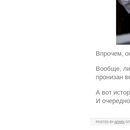
Впрочем, он
Вообще, ли
пронизан в
А вот истор
И очередно
POSTED BY
ADMIN
ОП