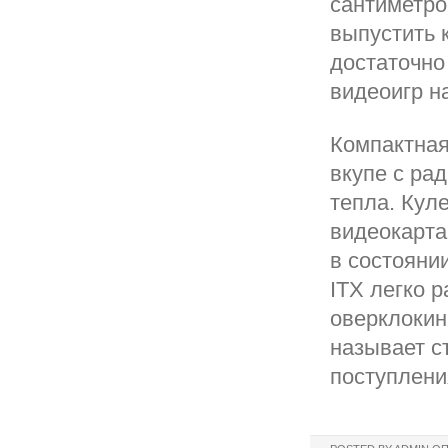
сантиметро
выпустить 
достаточно
видеоигр н
Компактная
вкупе с ра
тепла. Кул
видеокарта
в состояни
ITX легко 
оверклокин
называет с
поступлени