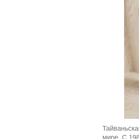
Тайваньска
мире. С 19