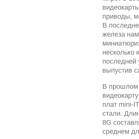
видеокарты
приводы, м
В последне
железа нам
миниатюриз
несколько 
последней 
выпустив с
В прошлом 
видеокарту
плат mini-I
стали. Дли
8G составля
среднем дл