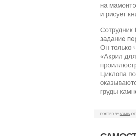
на мамонто
и рисует к
Сотрудник 
задание пе
Он только 
«Акрил для
проиллюстр
Циклопа по
оказываютс
груды камн
POSTED BY
ADMIN
ОП