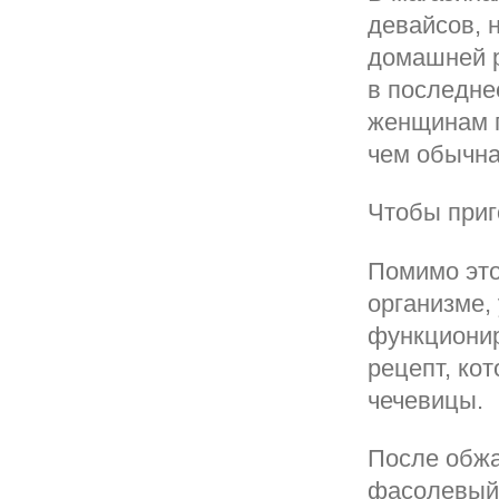
девайсов, 
домашней р
в последне
женщинам г
чем обычна
Чтобы приг
Помимо это
организме,
функционир
рецепт, ко
чечевицы.
После обжа
фасолевый 