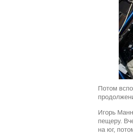
Потом вспо
продолжени
Игорь Манн
пещеру. Вч
на юг, пот