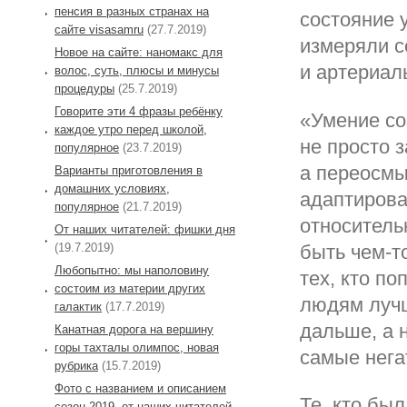
пенсия в разных странах на
состояние 
сайте visasamru
(27.7.2019)
измеряли с
Новое на сайте: наномакс для
и артериал
волос, суть, плюсы и минусы
процедуры
(25.7.2019)
Говорите эти 4 фразы ребёнку
«Умение со
каждое утро перед школой,
не просто 
популярное
(23.7.2019)
а переосмы
Варианты приготовления в
домашних условиях,
адаптирова
популярное
(21.7.2019)
относительн
От наших читателей: фишки дня
(19.7.2019)
быть чем-т
Любопытно: мы наполовину
тех, кто п
состоим из материи других
людям лучш
галактик
(17.7.2019)
дальше, а 
Канатная дорога на вершину
горы тахталы олимпос, новая
самые нега
рубрика
(15.7.2019)
Фото с названием и описанием
Те, кто бы
сезон 2019, от наших читателей